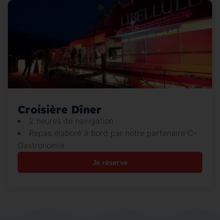
Croisière Dîner
2 heures de navigation
Repas élaboré à bord par notre partenaire C-
Gastronomie
Je réserve