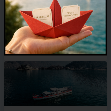
1 heure
Tour du grand Lac
Commentaires en français sur le Lac et ses
alentours réalisés par nos capitaines et matelots
Commentaires en langues étrangères
(EN,NL,ES,IT) disponibles à bord grâce à un QR
Code
Je réserve